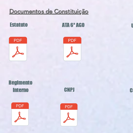
Documentos de Constituição
Estatuto
ATA 6ª AGO
Regimento
CNPJ
Interno
C