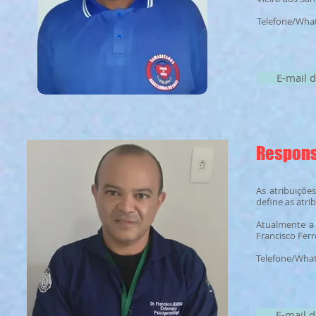
Telefone/What
E-mail 
Respons
As atribuiçõe
define as atr
Atualmente a
Francisco Fer
Telefone/What
E-mail d