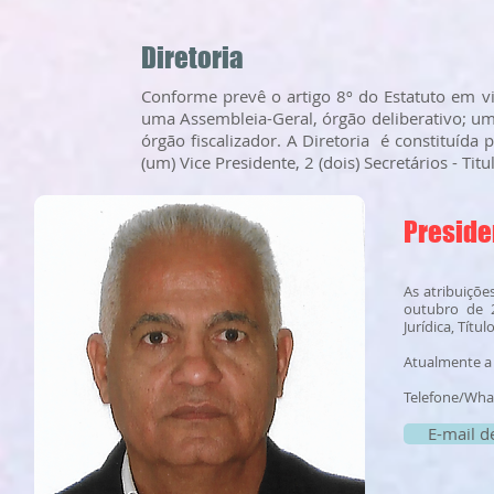
Diretoria
Conforme prevê o artigo 8º do Estatuto em vi
uma Assembleia-Geral, órgão deliberativo; uma
órgão fiscalizador. A Diretoria é constituída
(um) Vice Presidente, 2 (dois) Secretários - Titu
Preside
As atribuiçõe
outubro de 2
Jurídica, Tít
Atualmente a 
Telefone/Wha
E-mail d