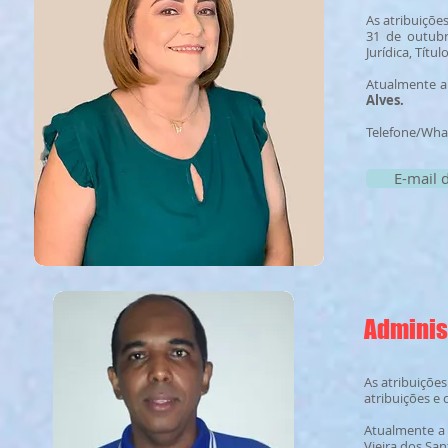
As atribuiçõe
31 de outubr
Jurídica, T
ítul
Atualmente a
Alves.
Telefone/Wha
E-mail 
Adminis
As atribuiçõe
atribuições e
Atualmente a 
Vieira dos San