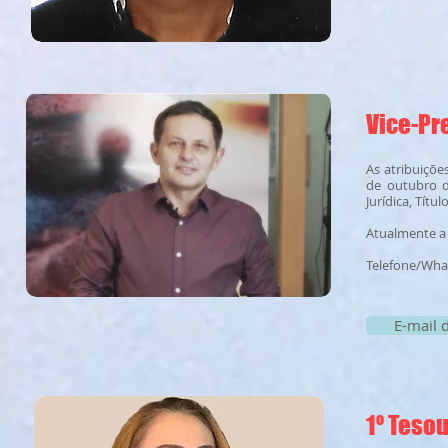
Vice-Pr
As atribuiçõe
de outubro de
Jurídica, Tít
Atualmente a 
Telefone/Wha
E-mail 
1º Teso